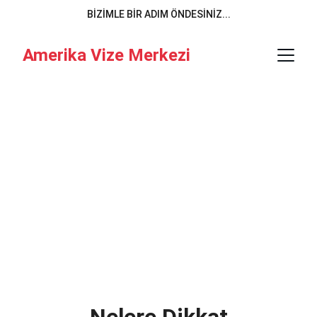
BIZIMLE BİR ADIM ÖNDESİNİZ...
Amerika Vize Merkezi
Amerika Öğrenci 
Vizesi
Amerika'da eğitim almak için gerekli adımları 
ve bilgileri keşfedin.