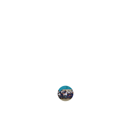
★★★★★
Kanada öğrenci vizesi almak için 
başvurduğumda süreç çok kolaydı. Her 
aşamada destek aldım ve sonuçtan çok 
memnun kaldım.
Ali Y.
İletişim